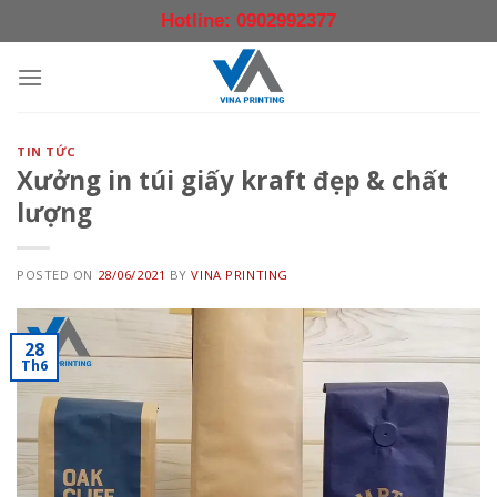
Skip
Hotline: 0902992377
to
content
TIN TỨC
Xưởng in túi giấy kraft đẹp & chất
lượng
POSTED ON
28/06/2021
BY
VINA PRINTING
28
Th6