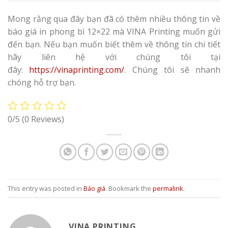
đây:
https://vinaprinting.com/
. Chúng tôi sẽ nhanh
chóng hỗ trợ bạn.
0/5
(0 Reviews)
This entry was posted in
Báo giá
. Bookmark the
permalink
.
VINA PRINTING
Với đội ngũ nhân viên được đào tạo bài
bản, có kinh nghiệm nhiều năm trong
lĩnh vực sản xuất bao bì đựng cà phê.
Thành thử, bạn không cần phải lo lắng
nhiều, chỉ cần bạn nói lên ý tưởng là đội