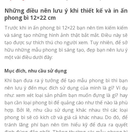
Những điều nên lưu ý khi thiết kế và in ấn
phong bì 12×22 cm
Trước khi in ấn phong bì 12×22 bạn nên tìm kiếm kiếm
và sáng tạo những hình ảnh thật bắt mắt. Điều này sẽ
tạo được sự thích thú cho người xem. Tuy nhiên, để sở
hữu những mẫu phong bì sáng tạo, đẹp bạn nên lưu ý
một vài điều dưới đây:
Mục đích, nhu cầu sử dụng
Khi bạn đưa ra ý tưởng để tạo mẫu phong bì thì bạn
nên lưu ý đến mục đích sử dụng của mình là gì? Ví dụ
như: xem xét loại sản phẩm bạn muốn đựng là gì? hay
bạn cần loại phong bì để quảng cáo như thế nào là phù
hợp. Bởi lẽ, nhu cầu sử dụng khác nhau thì các loại
phong bì sẽ có kích cỡ và giá cả khác nhau. Do đó, để
tránh lãng phí bạn nên tìm hiểu kỹ để đưa ra quyết
định đúng đắn nhất. Thông thường các mẫu phong bì