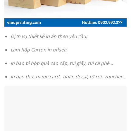
Dịch vụ thiết kế in ấn theo yêu cầu;
Làm hộp Carton in offset;
In bao bì hộp quà cao cấp, túi giấy, túi cà phê…
In bao thư, name card, nhãn decal, tờ rơi, Voucher…
Mong rằng qua đây bạn đã có thêm nhiều thông tin về
báo giá in phong bì 12×22 mà VINA Printing muốn gửi
đến bạn. Nếu bạn muốn biết thêm về thông tin chi tiết
hãy liên hệ với chúng tôi tại