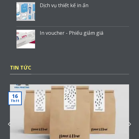
TIN TỨC
16
Th11
Báo giá túi giấy mới nhất
Hiện nay, túi giấy là một trong những loại bao bì được rất
nhiều người [...]