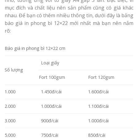
nhỏ, tương ứng với tờ giấy A4 gấp 3 lần. Đặc biệt, vì
mục đích và chất liệu nên sản phẩm cũng có giá khác
nhau. Để bạn có thêm nhiều thông tin, dưới đây là bảng
báo giá in phong bì 12×22 mới nhất mà bạn nên nắm
rõ:
Báo giá in phong bì 12×22 cm
Loại giấy
Số lượng
Fort 100gsm
Fort 120gsm
1.000
1.450đ/cái
1.600đ/cái
2.000
1.000đ/cái
1.100đ/cái
3.000
900đ/cái
1.000đ/cái
5.000
750đ/cái
850đ/cái