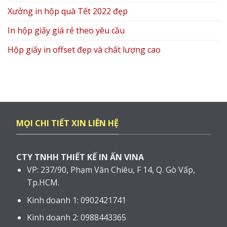
MỌI CHI TIẾT XIN LIÊN HỆ
CTY TNHH THIẾT KẾ IN ẤN VINA
VP: 237/90, Phạm Văn Chiêu, F 14, Q. Gò Vấp,
Tp.HCM.
Kinh doanh 1: 0902421741
Kinh doanh 2: 0988443365
Xưởng: 11/2A, Liên Khu 10-11, F. Bình Trị Đông,
Q. Bình Tân.
Kỹ thuật : 0902992377
Thiết kế: 0902992377