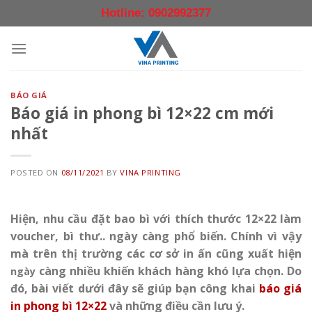
Skip
Hotline: 0902992377
to
content
BÁO GIÁ
Báo giá in phong bì 12×22 cm mới
nhất
POSTED ON
08/11/2021
BY
VINA PRINTING
Hiện, nhu cầu đặt bao bì với thích thước 12×22 làm
voucher, bì thư.. ngày càng phổ biến. Chính vì vậy
mà trên thị trường các cơ sở in ấn cũng xuất hiện
càng nhiều khiến khách hàng khó lựa chọn. Do
ngày
đó, bài viết dưới đây sẽ giúp bạn công khai
báo giá
in phong bì 12×22
và những điều cần lưu ý.