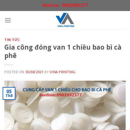
Skip
Hotline: 0902992377
to
content
TIN TỨC
Gia công đóng van 1 chiều bao bì cà
phê
POSTED ON
05/08/2021
BY
VINA PRINTING
05
Th8