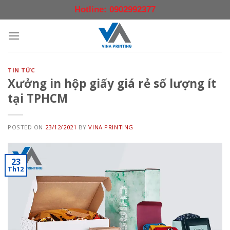
Skip
Hotline: 0902992377
to
content
TIN TỨC
Xưởng in hộp giấy giá rẻ số lượng ít
tại TPHCM
POSTED ON
23/12/2021
BY
VINA PRINTING
23
Th12