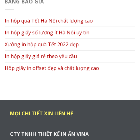
BẢNG BÁO GIÁ
In hộp quà Tết Hà Nội chất lượng cao
In hộp giấy số lượng ít Hà Nội uy tín
Xưởng in hộp quà Tết 2022 đẹp
In hộp giấy giá rẻ theo yêu cầu
Hộp giấy in offset đẹp và chất lượng cao
MỌI CHI TIẾT XIN LIÊN HỆ
CTY TNHH THIẾT KẾ IN ẤN VINA