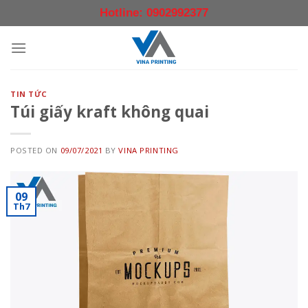
Skip
Hotline: 0902992377
to
content
TIN TỨC
Túi giấy kraft không quai
POSTED ON
09/07/2021
BY
VINA PRINTING
09
Th7