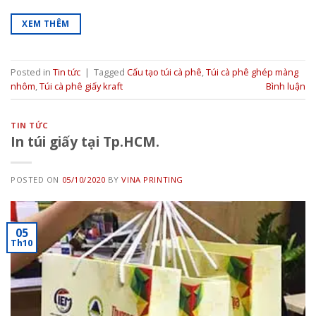
XEM THÊM
Posted in
Tin tức
|
Tagged
Cấu tạo túi cà phê
,
Túi cà phê ghép màng
nhôm
,
Túi cà phê giấy kraft
Bình luận
TIN TỨC
In túi giấy tại Tp.HCM.
POSTED ON
05/10/2020
BY
VINA PRINTING
05
Th10