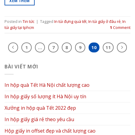
XEM THÊM
Posted in
Tin tức
|
Tagged
In túi đựng quà tết
,
In túi giấy ở đâu rẻ
,
In
túi giấy tại tphcm
1
Comment
1
…
7
8
9
10
11
BÀI VIẾT MỚI
In hộp quà Tết Hà Nội chất lượng cao
In hộp giấy số lượng ít Hà Nội uy tín
Xưởng in hộp quà Tết 2022 đẹp
In hộp giấy giá rẻ theo yêu cầu
Hộp giấy in offset đẹp và chất lượng cao